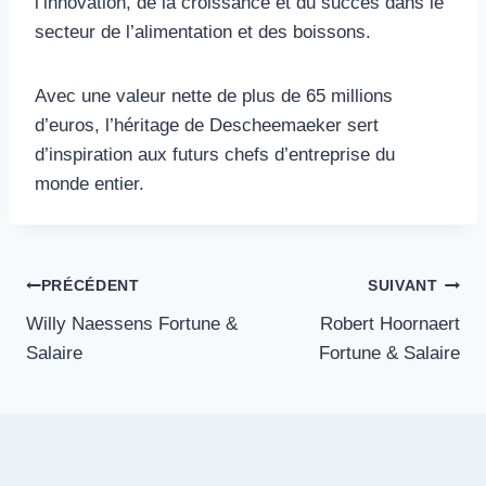
l’innovation, de la croissance et du succès dans le
secteur de l’alimentation et des boissons.
Avec une valeur nette de plus de 65 millions
d’euros, l’héritage de Descheemaeker sert
d’inspiration aux futurs chefs d’entreprise du
monde entier.
Navigation
PRÉCÉDENT
SUIVANT
Willy Naessens Fortune &
Robert Hoornaert
de
Salaire
Fortune & Salaire
l’article