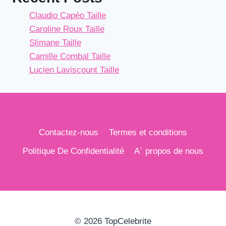
Claudio Capéo Taille
Caroline Roux Taille
Slimane Taille
Camille Combal Taille
Lucien Laviscount Taille
Contactez-nous
Termes et conditions
Politique De Confidentialité
A` propos de nous
© 2026 TopCelebrite