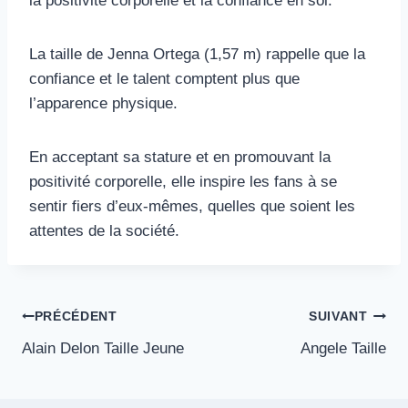
la positivité corporelle et la confiance en soi.
La taille de Jenna Ortega (1,57 m) rappelle que la
confiance et le talent comptent plus que
l’apparence physique.
En acceptant sa stature et en promouvant la
positivité corporelle, elle inspire les fans à se
sentir fiers d’eux-mêmes, quelles que soient les
attentes de la société.
Navigation
PRÉCÉDENT
SUIVANT
Alain Delon Taille Jeune
Angele Taille
de
l’article