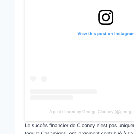
View this post on Instagra
A post shared by George Clooney (@georgec
Le succès financier de Clooney n’est pas uniquem
tequila Casamigos, ont largement contribué à sa