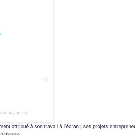
m
looneyfansite)
ent attribué à son travail à l’écran ; ses projets entrepre
 richesse.