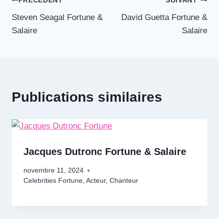
Navigation
PRÉCÉDENT
SUIVANT
Steven Seagal Fortune &
David Guetta Fortune &
de
Salaire
Salaire
l’article
Publications similaires
Jacques Dutronc Fortune & Salaire
novembre 11, 2024
Celebrities Fortune
,
Acteur
,
Chanteur