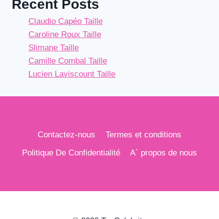
Recent Posts
Claudio Capéo Taille
Caroline Roux Taille
Slimane Taille
Camille Combal Taille
Lucien Laviscount Taille
Contactez-nous
Termes et conditions
Politique De Confidentialité
A` propos de nous