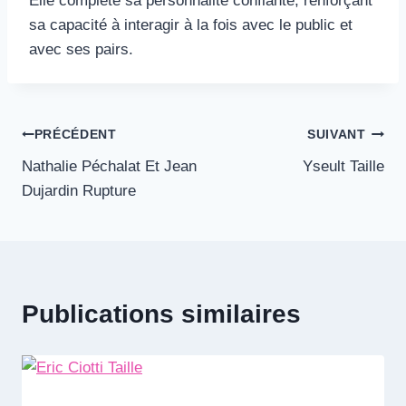
Elle complète sa personnalité confiante, renforçant
sa capacité à interagir à la fois avec le public et
avec ses pairs.
Navigation
PRÉCÉDENT
SUIVANT
Nathalie Péchalat Et Jean
Yseult Taille
de
Dujardin Rupture
l’article
Publications similaires